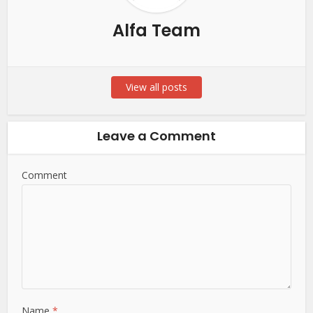
Alfa Team
View all posts
Leave a Comment
Comment
Name
*