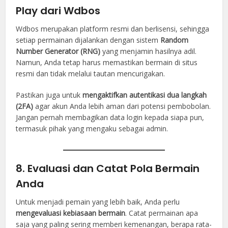
Play dari Wdbos
Wdbos merupakan platform resmi dan berlisensi, sehingga
setiap permainan dijalankan dengan sistem
Random
Number Generator (RNG)
yang menjamin hasilnya adil.
Namun, Anda tetap harus memastikan bermain di situs
resmi dan tidak melalui tautan mencurigakan.
Pastikan juga untuk
mengaktifkan autentikasi dua langkah
(2FA)
agar akun Anda lebih aman dari potensi pembobolan.
Jangan pernah membagikan data login kepada siapa pun,
termasuk pihak yang mengaku sebagai admin.
8. Evaluasi dan Catat Pola Bermain
Anda
Untuk menjadi pemain yang lebih baik, Anda perlu
mengevaluasi kebiasaan bermain
. Catat permainan apa
saja yang paling sering memberi kemenangan, berapa rata-