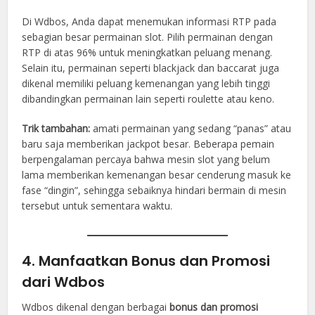
Di Wdbos, Anda dapat menemukan informasi RTP pada
sebagian besar permainan slot. Pilih permainan dengan
RTP di atas 96% untuk meningkatkan peluang menang.
Selain itu, permainan seperti blackjack dan baccarat juga
dikenal memiliki peluang kemenangan yang lebih tinggi
dibandingkan permainan lain seperti roulette atau keno.
Trik tambahan:
amati permainan yang sedang “panas” atau
baru saja memberikan jackpot besar. Beberapa pemain
berpengalaman percaya bahwa mesin slot yang belum
lama memberikan kemenangan besar cenderung masuk ke
fase “dingin”, sehingga sebaiknya hindari bermain di mesin
tersebut untuk sementara waktu.
4. Manfaatkan Bonus dan Promosi
dari Wdbos
Wdbos dikenal dengan berbagai
bonus dan promosi