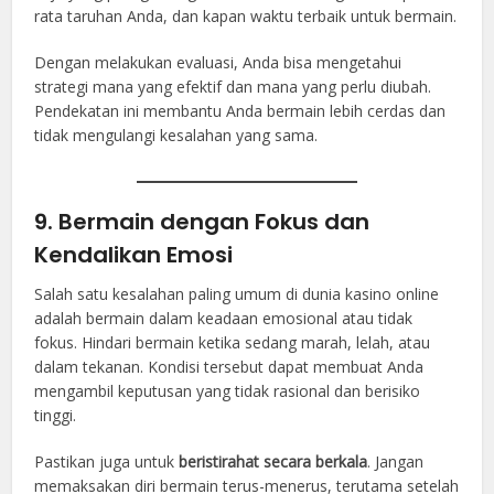
rata taruhan Anda, dan kapan waktu terbaik untuk bermain.
Dengan melakukan evaluasi, Anda bisa mengetahui
strategi mana yang efektif dan mana yang perlu diubah.
Pendekatan ini membantu Anda bermain lebih cerdas dan
tidak mengulangi kesalahan yang sama.
9. Bermain dengan Fokus dan
Kendalikan Emosi
Salah satu kesalahan paling umum di dunia kasino online
adalah bermain dalam keadaan emosional atau tidak
fokus. Hindari bermain ketika sedang marah, lelah, atau
dalam tekanan. Kondisi tersebut dapat membuat Anda
mengambil keputusan yang tidak rasional dan berisiko
tinggi.
Pastikan juga untuk
beristirahat secara berkala
. Jangan
memaksakan diri bermain terus-menerus, terutama setelah