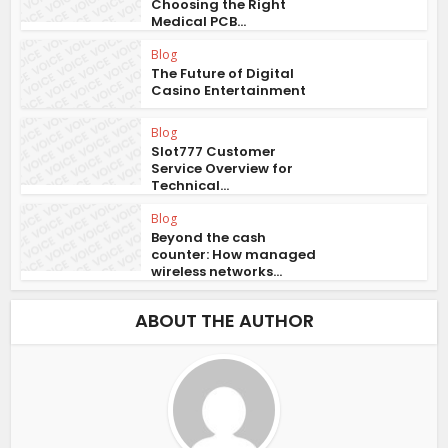
Choosing the Right
Medical PCB...
Blog
The Future of Digital
Casino Entertainment
Blog
Slot777 Customer
Service Overview for
Technical...
Blog
Beyond the cash
counter: How managed
wireless networks...
ABOUT THE AUTHOR