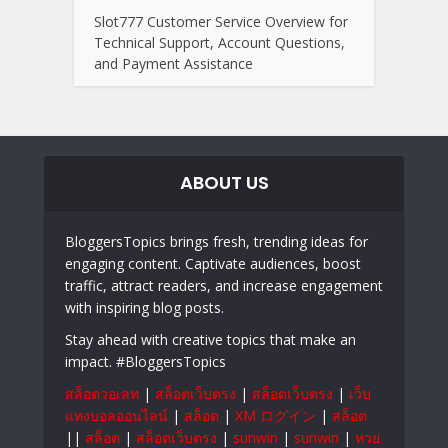
Slot777 Customer Service Overview for
Technical Support, Account Questions,
and Payment Assistance
ABOUT US
BloggersTopics brings fresh, trending ideas for
engaging content. Captivate audiences, boost
traffic, attract readers, and increase engagement
with inspiring blog posts.
Stay ahead with creative topics that make an
impact. #BloggersTopics
สล็อตวอเลท
|
สล็อตเว็บตรง
|
สล็อตเว็บตรง
|
เว็บ
แทงบอลออนไลน์
|
สล็อต
|
XM ログイン
|
สล็อต
||
สล็อต
|
สล็อตเว็บตรง
|
sunwin
|
sunwin
|
หวย