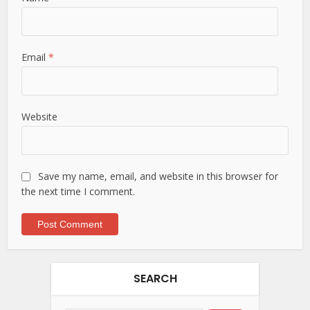
Email
*
Website
Save my name, email, and website in this browser for
the next time I comment.
SEARCH