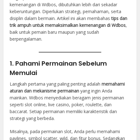
kemenangan di Wdbos, dibutuhkan lebih dari sekadar
keberuntungan. Diperlukan strategi, pemahaman, serta
disiplin dalam bermain. Artikel ini akan membahas
tips dan
trik ampuh untuk memaksimalkan kemenangan di Wdbos
,
baik untuk pemain baru maupun yang sudah
berpengalaman.
1. Pahami Permainan Sebelum
Memulai
Langkah pertama yang paling penting adalah
memahami
aturan dan mekanisme permainan
yang ingin Anda
mainkan. Wdbos menyediakan beragam jenis permainan
seperti slot online, live casino, poker, roulette, dan
baccarat. Setiap permainan memiliki karakteristik dan
strategi yang berbeda.
Misalnya, pada permainan slot, Anda perlu memahami
paylines, simbol scatter, wild, dan fitur bonus. Sedangkan