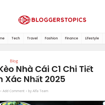
me
Tech
Travel
Fashion
Finance
Lifestyle
Blog
èo Nhà Cái C1 Chi Tiết
 Xác Nhất 2025
Add Comment
by
Alfa Team