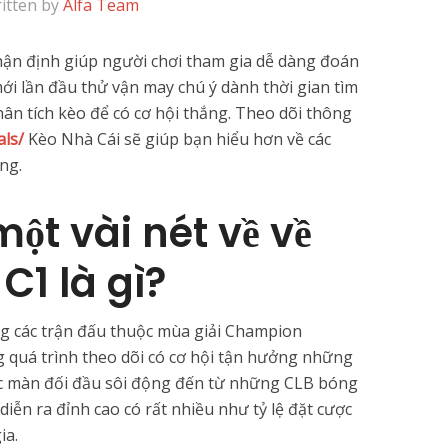
itten by
Alfa Team
nhận định giúp người chơi tham gia dễ dàng đoán
mới lần đầu thử vận may chú ý dành thời gian tìm
hân tích kèo để có cơ hội thắng. Theo dõi thông
als/
Kèo Nhà Cái sẽ giúp bạn hiểu hơn về các
ng.
ột vài nét về về
C1 là gì?
ng các trận đấu thuộc mùa giải Champion
quá trình theo dõi có cơ hội tận hưởng những
 các màn đối đầu sôi động đến từ những CLB bóng
iễn ra đỉnh cao có rất nhiều như tỷ lệ đặt cược
ia.