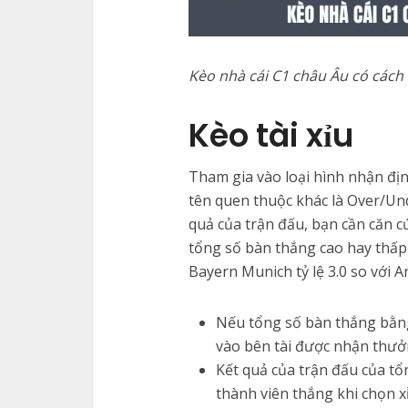
Kèo nhà cái C1 châu Âu có cách
Kèo tài xỉu
Tham gia vào loại hình nhận định
tên quen thuộc khác là Over/Und
quả của trận đấu, bạn cần căn c
tổng số bàn thắng cao hay thấp 
Bayern Munich tỷ lệ 3.0 so với A
Nếu tổng số bàn thắng bằng
vào bên tài được nhận thưở
Kết quả của trận đấu của tổ
thành viên thắng khi chọn xỉ