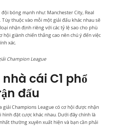
g đội bóng mạnh như: Manchester City, Real
 Tùy thuộc vào mỗi một giải đấu khác nhau sẽ
oại nhận định riêng với các tỷ lệ sao cho phù
 hội giành chiến thắng cao nên chú ý đến việc
ính xác.
 giải Champion League
 nhà cái C1 phổ
rận đấu
 giải Champions League có cơ hội được nhận
i hình đặt cược khác nhau. Dưới đây chính là
nhất thường xuyên xuất hiện và bạn cần phải