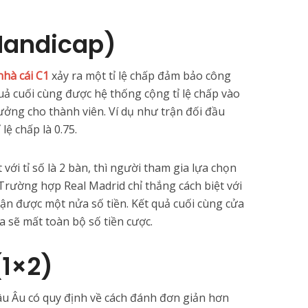
Handicap)
nhà cái C1
xảy ra một tỉ lệ chấp đảm bảo công
quả cuối cùng được hệ thống cộng tỉ lệ chấp vào
hưởng cho thành viên. Ví dụ như trận đối đầu
lệ chấp là 0.75.
với tỉ số là 2 bàn, thì người tham gia lựa chọn
Trường hợp Real Madrid chỉ thắng cách biệt với
nhận được một nửa số tiền. Kết quả cuối cùng cửa
a sẽ mất toàn bộ số tiền cược.
(1×2)
âu Âu có quy định về cách đánh đơn giản hơn