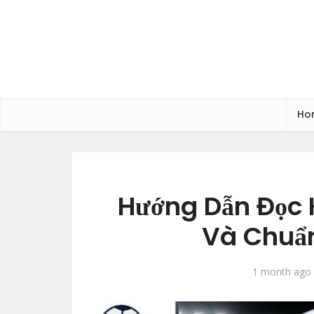
Ho
Hướng Dẫn Đọc K
Và Chuẩn
1 month ago