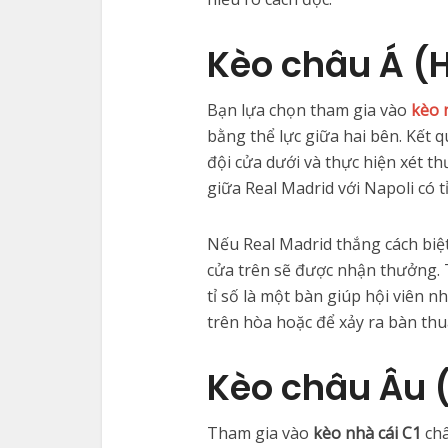
Kèo châu Á (
Bạn lựa chọn tham gia vào
kèo 
bằng thể lực giữa hai bên. Kết 
đội cửa dưới và thực hiện xét t
giữa Real Madrid với Napoli có tỉ 
Nếu Real Madrid thắng cách biệt 
cửa trên sẽ được nhận thưởng. 
tỉ số là một bàn giúp hội viên 
trên hòa hoặc để xảy ra bàn thu
Kèo châu Âu 
Tham gia vào
kèo nhà cái C1
ch