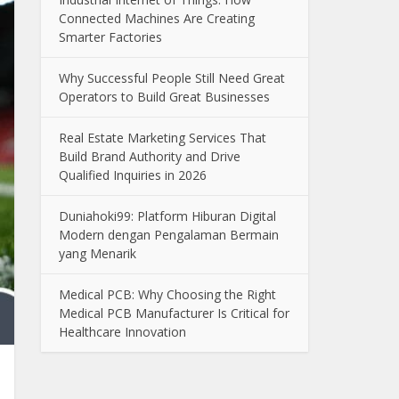
Connected Machines Are Creating
Smarter Factories
Why Successful People Still Need Great
Operators to Build Great Businesses
Real Estate Marketing Services That
Build Brand Authority and Drive
Qualified Inquiries in 2026
Duniahoki99: Platform Hiburan Digital
Modern dengan Pengalaman Bermain
yang Menarik
Medical PCB: Why Choosing the Right
Medical PCB Manufacturer Is Critical for
Healthcare Innovation