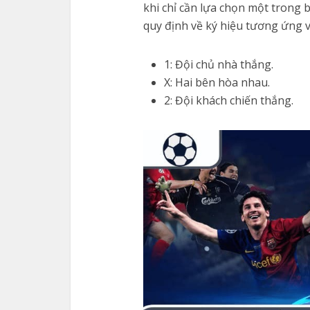
khi chỉ cần lựa chọn một trong 
quy định về ký hiệu tương ứng v
1: Đội chủ nhà thắng.
X: Hai bên hòa nhau.
2: Đội khách chiến thắng.