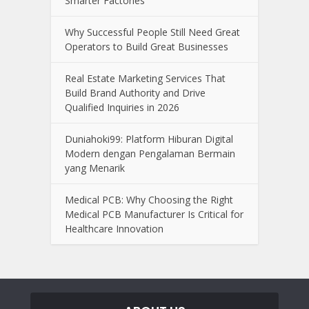
Smarter Factories
Why Successful People Still Need Great
Operators to Build Great Businesses
Real Estate Marketing Services That
Build Brand Authority and Drive
Qualified Inquiries in 2026
Duniahoki99: Platform Hiburan Digital
Modern dengan Pengalaman Bermain
yang Menarik
Medical PCB: Why Choosing the Right
Medical PCB Manufacturer Is Critical for
Healthcare Innovation