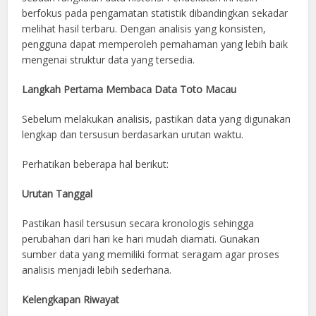
berfokus pada pengamatan statistik dibandingkan sekadar
melihat hasil terbaru. Dengan analisis yang konsisten,
pengguna dapat memperoleh pemahaman yang lebih baik
mengenai struktur data yang tersedia.
Langkah Pertama Membaca Data Toto Macau
Sebelum melakukan analisis, pastikan data yang digunakan
lengkap dan tersusun berdasarkan urutan waktu.
Perhatikan beberapa hal berikut:
Urutan Tanggal
Pastikan hasil tersusun secara kronologis sehingga
perubahan dari hari ke hari mudah diamati. Gunakan
sumber data yang memiliki format seragam agar proses
analisis menjadi lebih sederhana.
Kelengkapan Riwayat