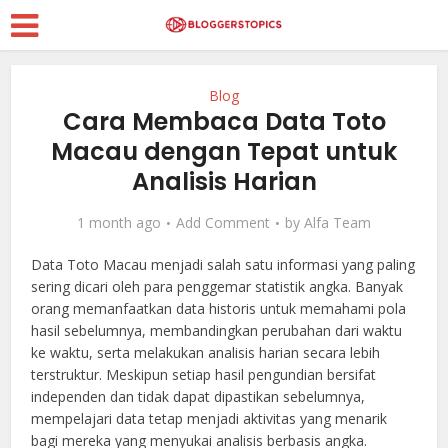
Blog
Cara Membaca Data Toto
Macau dengan Tepat untuk
Analisis Harian
1 month ago
Add Comment
by
Alfa Team
Data Toto Macau menjadi salah satu informasi yang paling
sering dicari oleh para penggemar statistik angka. Banyak
orang memanfaatkan data historis untuk memahami pola
hasil sebelumnya, membandingkan perubahan dari waktu
ke waktu, serta melakukan analisis harian secara lebih
terstruktur. Meskipun setiap hasil pengundian bersifat
independen dan tidak dapat dipastikan sebelumnya,
mempelajari data tetap menjadi aktivitas yang menarik
bagi mereka yang menyukai analisis berbasis angka.