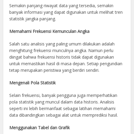
Semakin panjang riwayat data yang tersedia, semakin
banyak informasi yang dapat digunakan untuk melihat tren
statistik jangka panjang.
Memahami Frekuensi Kemunculan Angka
Salah satu analisis yang paling umum dilakukan adalah
menghitung frekuensi munculnya angka. Namun perlu
diingat bahwa frekuensi historis tidak dapat digunakan
untuk memastikan hasil di masa depan. Setiap pengundian
tetap merupakan peristiwa yang berdiri sendiri.
Mengenali Pola Statistik
Selain frekuensi, banyak pengguna juga memperhatikan
pola statistik yang muncul dalam data historis. Analisis
seperti ini lebih bermanfaat sebagai latihan memahami
data dibandingkan sebagai alat untuk memprediksi hasil.
Menggunakan Tabel dan Grafik